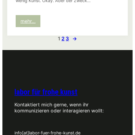
wenig Kunst. Okay. Aber der Zweck…
:
mehr…
Visitenkarten
1
2
3
→
labor für frohe kunst
Kontaktiert mich gerne, wenn ihr
kommunizieren oder interagieren wollt:
info[at]labor-fuer-frohe-kunst.de