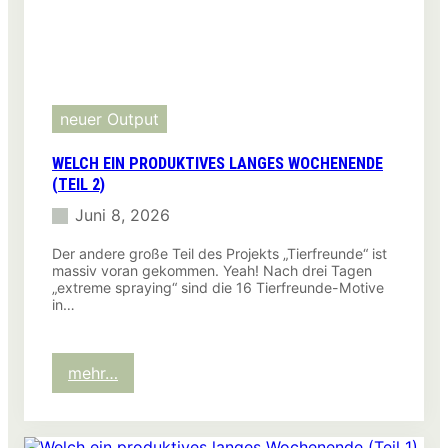
neuer Output
WELCH EIN PRODUKTIVES LANGES WOCHENENDE
(TEIL 2)
Juni 8, 2026
Der andere große Teil des Projekts „Tierfreunde“ ist
massiv voran gekommen. Yeah! Nach drei Tagen
„extreme spraying“ sind die 16 Tierfreunde-Motive
in…
:
mehr…
Welch
ein
produktives