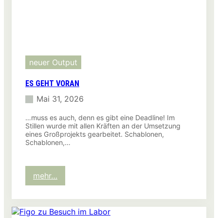
neuer Output
ES GEHT VORAN
Mai 31, 2026
…muss es auch, denn es gibt eine Deadline! Im
Stillen wurde mit allen Kräften an der Umsetzung
eines Großprojekts gearbeitet. Schablonen,
Schablonen,…
:
mehr…
Es
geht
voran