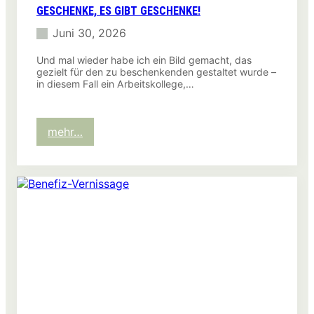
GESCHENKE, ES GIBT GESCHENKE!
Juni 30, 2026
Und mal wieder habe ich ein Bild gemacht, das
gezielt für den zu beschenkenden gestaltet wurde –
in diesem Fall ein Arbeitskollege,…
:
mehr…
Geschenke,
es
gibt
Geschenke!