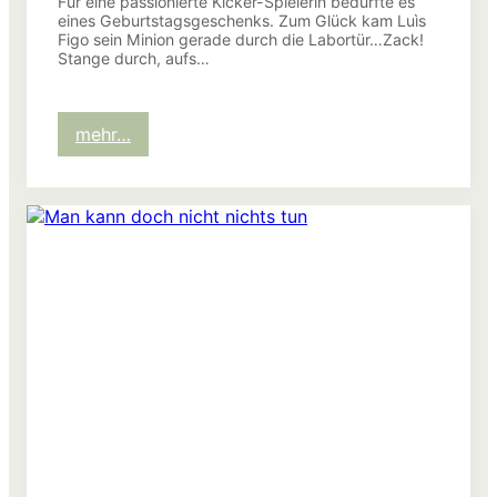
Für eine passionierte Kicker-Spielerin bedurfte es
eines Geburtstagsgeschenks. Zum Glück kam Luìs
Figo sein Minion gerade durch die Labortür…Zack!
Stange durch, aufs…
:
mehr…
Figo
zu
Besuch
im
Labor