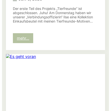
Der erste Teil des Projekts „Tierfreunde“ ist
abgeschlossen. Juhu! Am Donnerstag haben wir
unserer „Verbindungsoffizierin“ Ilse eine Kollektion
Einkaufsbeutel mit meinen Tierfreunde-Motiven…
:
mehr…
Welch
ein
produktives
langes
Wochenende
(Teil
1)