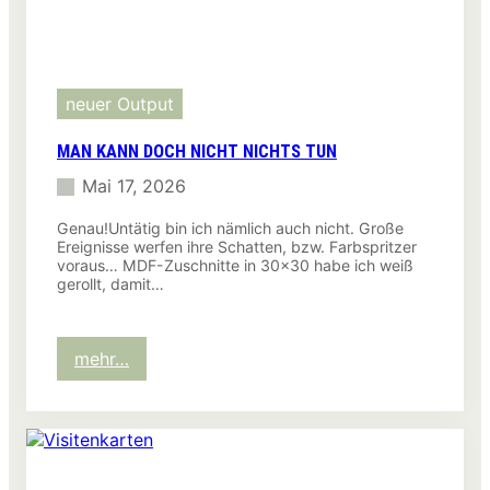
neuer Output
MAN KANN DOCH NICHT NICHTS TUN
Mai 17, 2026
Genau!Untätig bin ich nämlich auch nicht. Große
Ereignisse werfen ihre Schatten, bzw. Farbspritzer
voraus… MDF-Zuschnitte in 30×30 habe ich weiß
gerollt, damit…
:
mehr…
Man
kann
doch
nicht
nichts
tun