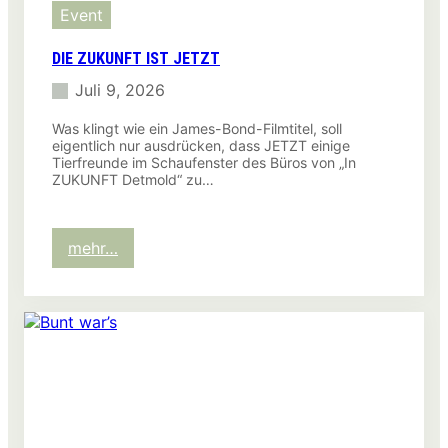
Event
DIE ZUKUNFT IST JETZT
Juli 9, 2026
Was klingt wie ein James-Bond-Filmtitel, soll
eigentlich nur ausdrücken, dass JETZT einige
Tierfreunde im Schaufenster des Büros von „In
ZUKUNFT Detmold“ zu…
:
mehr…
Die
Zukunft
ist
jetzt