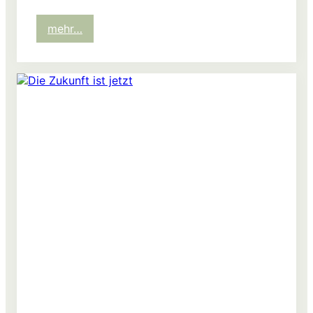
:
mehr…
Es
ist
noch
Muppe
da!