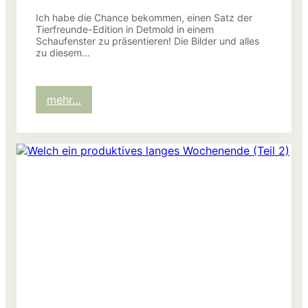
Ich habe die Chance bekommen, einen Satz der
Tierfreunde-Edition in Detmold in einem
Schaufenster zu präsentieren! Die Bilder und alles
zu diesem…
:
mehr…
Auch
noch
ein
produktiver
Wochenanfang