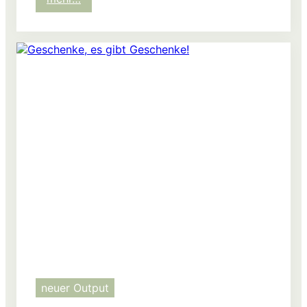
Bunt
war’s
neuer Output