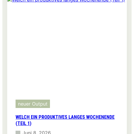
langes
Wochenende
(Teil
2)
neuer Output
WELCH EIN PRODUKTIVES LANGES WOCHENENDE
(TEIL 1)
Juni 8, 2026