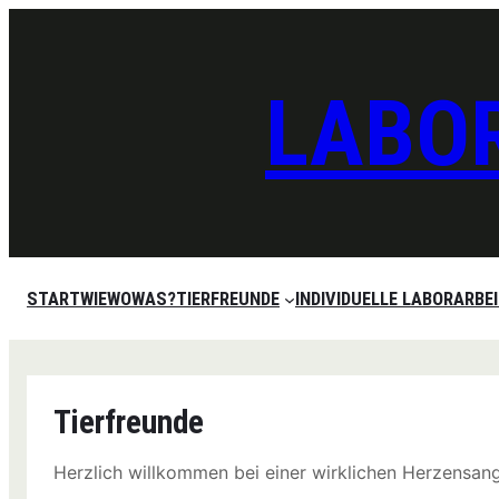
Zum
Inhalt
springen
LABOR
START
WIEWOWAS?
TIERFREUNDE
INDIVIDUELLE LABORARBE
Tierfreunde
Herzlich willkommen bei einer wirklichen Herzensang