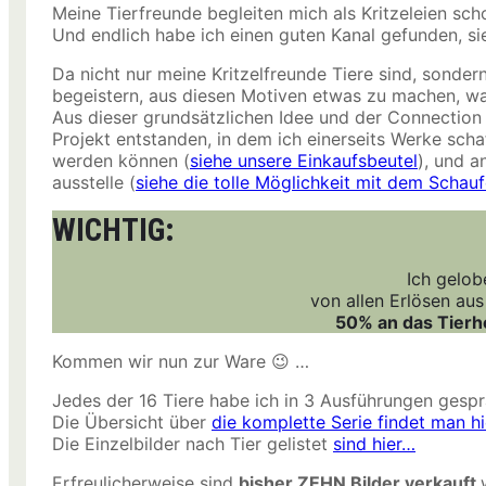
Meine Tierfreunde begleiten mich als Kritzeleien sch
Und endlich habe ich einen guten Kanal gefunden, s
Da nicht nur meine Kritzelfreunde Tiere sind, sondern
begeistern, aus diesen Motiven etwas zu machen, w
Aus dieser grundsätzlichen Idee und der Connection 
Projekt entstanden, in dem ich einerseits Werke scha
werden können (
siehe unsere Einkaufsbeutel
), und a
ausstelle (
siehe die tolle Möglichkeit mit dem Schauf
WICHTIG:
Ich gelobe
von allen Erlösen aus
50% an das Tierh
Kommen wir nun zur Ware 😉 …
Jedes der 16 Tiere habe ich in 3 Ausführungen gespr
Die Übersicht über
die komplette Serie findet man h
Die Einzelbilder nach Tier gelistet
sind hier…
Erfreulicherweise sind
bisher ZEHN Bilder verkauft