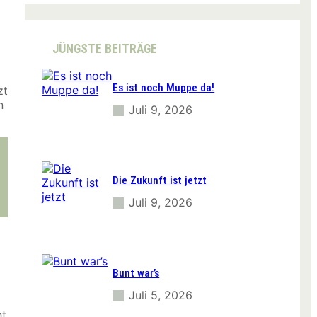
r
c
h
JÜNGSTE BEITRÄGE
Es ist noch Muppe da!
zt
n
Juli 9, 2026
Die Zukunft ist jetzt
Juli 9, 2026
Bunt war’s
Juli 5, 2026
ht