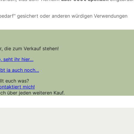
enbedarf“ gesichert oder anderen würdigen Verwendungen
r, die zum Verkauf stehen!
 seht ihr hier…
ibt ja auch noch…
llt euch was?
ntaktiert mich!
ich über jeden weiteren Kauf.