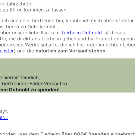
on Jahrzehnte.
ie zu Ehren kommen zu lassen.
 ich auch ein Tierfreund bin, konnte ich mich absolut dafür
as Tieren zu Gute kommt.
über unsere liebe Ilse zum
Tierheim Detmold
ist dieses
ffe, die direkt ans Tierheim gehen und für Promotion genut
ndererseits Werke schaffe, die ich hier oder im echten Lebe
enster
) und die
natürlich zum Verkauf stehen.
 hiermit feierlich,
 Tierfreunde-Bilder-Verkäufen
eim Detmold zu spenden!
ayt.
ier…
worden, was dem Tierheim
über 600€ Spenden
eingebrac