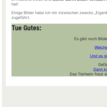
hat!
Einige Bilder habe ich mir inzwischen zwecks „Eig
zugeführt.
Tue Gutes:
Es gibt noch Bilde
Welche,
Und es g
Gefä
Dann ko
Das Tierheim freut s