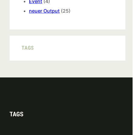
Event
(4)
neuer Output
(25)
TAGS
TAGS