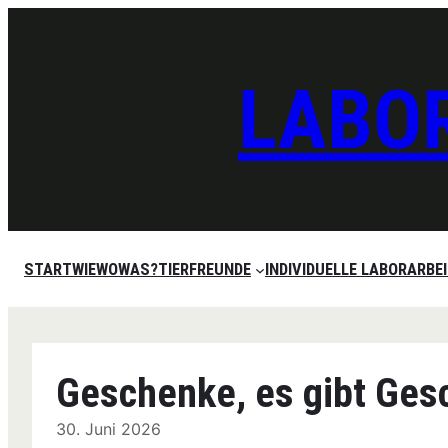
Zum
Inhalt
springen
LABOR
START
WIEWOWAS?
TIERFREUNDE
INDIVIDUELLE LABORARBE
Geschenke, es gibt Ges
30. Juni 2026