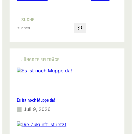
SUCHE
S
e
a
r
c
h
JÜNGSTE BEITRÄGE
Es ist noch Muppe da!
Juli 9, 2026