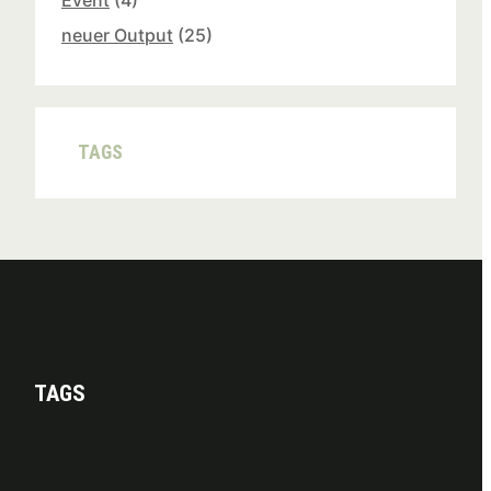
Event
(4)
neuer Output
(25)
TAGS
TAGS