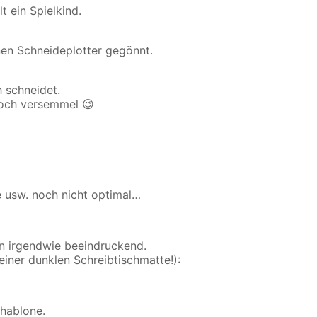
 ein Spielkind.
nen Schneideplotter gegönnt.
h schneidet.
noch versemmel 😉
fe usw. noch nicht optimal…
n irgendwie beeindruckend.
einer dunklen Schreibtischmatte!):
chablone.